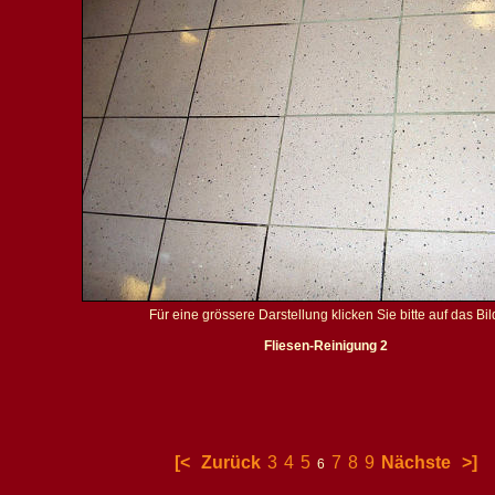
Für eine grössere Darstellung klicken Sie bitte auf das Bil
Fliesen-Reinigung 2
[<
Zurück
3
4
5
7
8
9
Nächste
>]
6