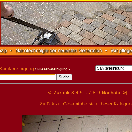
Sanitärreinigung
/ Fliesen-Reinigung 2
[<
Zurück
3
4
5
7
8
9
Nächste
>]
6
Zurück zur Gesamtübersicht dieser Kategori