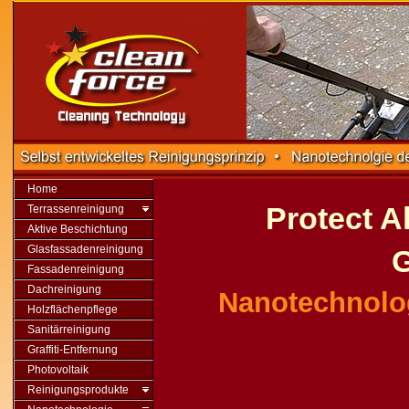
Home
Protect Al
Terrassenreinigung
Aktive Beschichtung
Glasfassadenreinigung
G
Fassadenreinigung
Dachreinigung
Nanotechnologi
Holzflächenpflege
Sanitärreinigung
Graffiti-Entfernung
Photovoltaik
Reinigungsprodukte