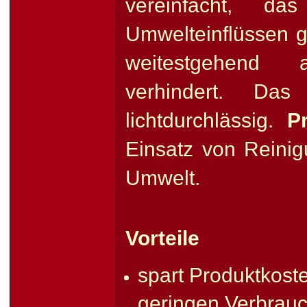
vereinfacht, d
Umwelteinflüssen g
weitestgehend 
verhindert. Das
lichtdurchlässig.
P
Einsatz von Reinig
Umwelt.
Vorteile
spart Produktkost
geringen Verbrau