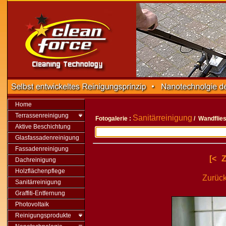
Home
Terrassenreinigung
Sanitärreinigung
Fotogalerie :
/ Wandflie
Aktive Beschichtung
Glasfassadenreinigung
Fassadenreinigung
[<
Z
Dachreinigung
Holzflächenpflege
Zurück
Sanitärreinigung
Graffiti-Entfernung
Photovoltaik
Reinigungsprodukte