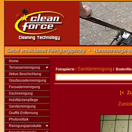
Home
Terrassenreinigung
Sanitärreinigung
Fotogalerie :
/ Bodenfli
Aktive Beschichtung
Glasfassadenreinigung
Fassadenreinigung
[<
Z
Dachreinigung
Holzflächenpflege
Zurück
Sanitärreinigung
Graffiti-Entfernung
Photovoltaik
Reinigungsprodukte