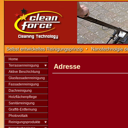
Home
Adresse
Terrassenreinigung
Aktive Beschichtung
Glasfassadenreinigung
Fassadenreinigung
Dachreinigung
Holzflächenpflege
Sanitärreinigung
Graffiti-Entfernung
Photovoltaik
Reinigungsprodukte