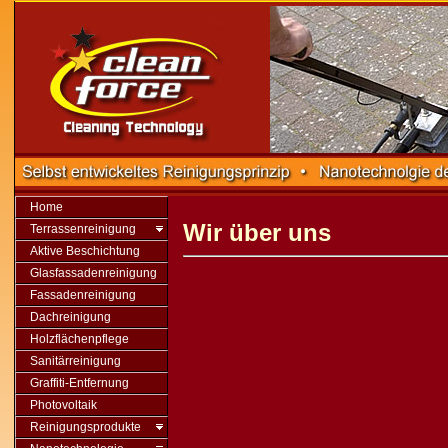
Home
Wir über uns
Terrassenreinigung
Aktive Beschichtung
Glasfassadenreinigung
Fassadenreinigung
Dachreinigung
Holzflächenpflege
Sanitärreinigung
Graffiti-Entfernung
Photovoltaik
Reinigungsprodukte