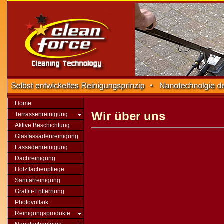
Home
Wir über uns
Terrassenreinigung
Aktive Beschichtung
Glasfassadenreinigung
Fassadenreinigung
Dachreinigung
Holzflächenpflege
Sanitärreinigung
Graffiti-Entfernung
Photovoltaik
Reinigungsprodukte